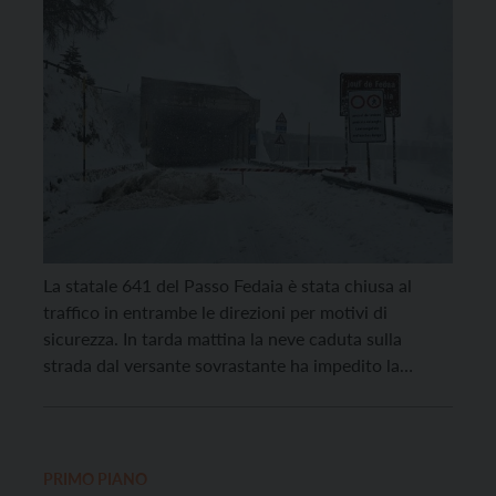
La statale 641 del Passo Fedaia è stata chiusa al
traffico in entrambe le direzioni per motivi di
sicurezza. In tarda mattina la neve caduta sulla
strada dal versante sovrastante ha impedito la
percorribilità, bloccando il passaggio di alcuni veicoli
che stavano transitando. Non si sono registrati feriti
e dopo lo sgombero della neve dalla […]
PRIMO PIANO