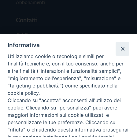
Abbonamenti
Contatti
Chi Siamo
Informativa
Redazione
Scrivici
Utilizziamo cookie o tecnologie simili per
finalità tecniche e, con il tuo consenso, anche per
altre finalità ("interazioni e funzionalità semplici",
"miglioramento dell'esperienza", "misurazione" e
"targeting e pubblicità") come specificato nella
cookie policy.
Copyright © 2019 - Tutti i diritti riservati - Vit
Cliccando su "accetta" acconsenti all'utilizzo dei
Trentina Editrice
cookie. Cliccando su "personalizza" puoi avere
maggiori informazioni sui cookie utilizzati e
Privacy Policy
personalizzare le tue preferenze. Cliccando su
Torna all'inizi
"rifiuta" o chiudendo questa informativa proseguirai