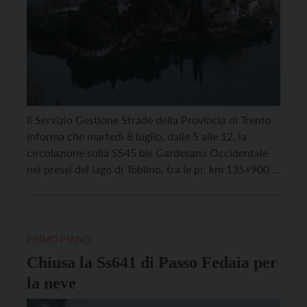
Il Servizio Gestione Strade della Provincia di Trento
informa che martedì 8 luglio, dalle 5 alle 12, la
circolazione sulla SS45 bis Gardesana Occidentale
nei pressi del lago di Toblino, tra le pr. km 135+900 e
136+150 circa, sarà regolata a senso unico alternato
con movieri per consentire l’abbattimento di una
pianta pericolante in fregio […]
PRIMO PIANO
Chiusa la Ss641 di Passo Fedaia per
la neve