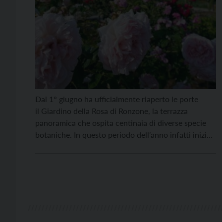
Dal 1° giugno ha ufficialmente riaperto le porte
il Giardino della Rosa di Ronzone, la terrazza
panoramica che ospita centinaia di diverse specie
botaniche. In questo periodo dell’anno infatti inizia
la prima grande fioritura: un’esperienza sensoriale
unica e una tappa obbligata per chiunque visiti la
nostra valle durante la stagione estiva. Si tratta di
una collezione di inestimabile […]