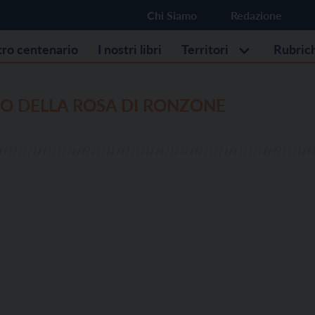
Chi Siamo
Redazione
stro centenario
I nostri libri
Territori
Rubric
O DELLA ROSA DI RONZONE