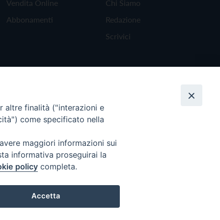
Vendita Online
Chi Siamo
Abbonamenti
Redazione
Scrivici
altre finalità ("interazioni e
cità") come specificato nella
 avere maggiori informazioni sui
sta informativa proseguirai la
kie policy
completa.
Torna all'inizio
Accetta