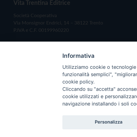
Vita Trentina Editrice
Società Cooperativa
Via Monsignor Endrici, 14 – 38122 Trento
P.IVA e C.F. 00199960220
Informativa
Utilizziamo cookie o tecnologie s
funzionalità semplici", "miglior
cookie policy.
Cliccando su "accetta" acconsent
Copyright © 2019 - Tutti i diritti riservati - Vita
cookie utilizzati e personalizza
navigazione installando i soli co
Privacy Policy
Personalizza