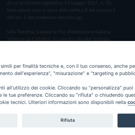
di cui al decreto legislativo 15 maggio 2017, n. 70.
Indicazione resa ai sensi della lettera f) del comma 2
dell'art. 5 del medesimo decreto Lgs.
Vita Trentina, tramite la Fisc (Federazione Italiana
Settimanali Cattolici), ha aderito allo IAP (Istituto
dell'Autodisciplina Pubblicitaria) accettando il Codice di
Autodisciplina della Comunicazione Commerciale
imili per finalità tecniche e, con il tuo consenso, anche per 
Privacy Policy
Cookie Policy
amento dell'esperienza", "misurazione" e "targeting e pubbli
i all'utilizzo dei cookie. Cliccando su "personalizza" puoi
 Trentina Editrice
re le tue preferenze. Cliccando su "rifiuta" o chiudendo que
okie tecnici. Ulteriori informazioni sono disponibili nella
coo
Rifiuta