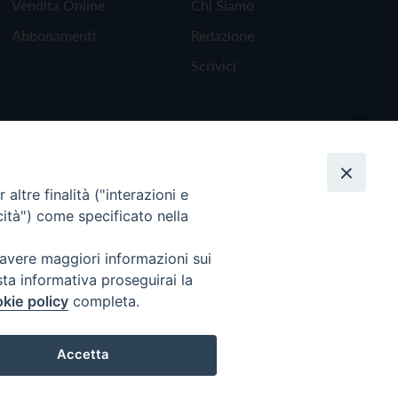
Vendita Online
Chi Siamo
Abbonamenti
Redazione
Scrivici
altre finalità ("interazioni e
cità") come specificato nella
 avere maggiori informazioni sui
sta informativa proseguirai la
kie policy
completa.
Torna all'inizio
Accetta