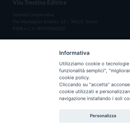
Vita Trentina Editrice
Società Cooperativa
Via Monsignor Endrici, 14 – 38122 Trento
P.IVA e C.F. 00199960220
Informativa
Utilizziamo cookie o tecnologie s
funzionalità semplici", "miglior
cookie policy.
Cliccando su "accetta" acconsent
Copyright © 2019 - Tutti i diritti riservati - Vita
cookie utilizzati e personalizza
navigazione installando i soli co
Privacy Policy
Personalizza