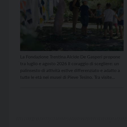
La Fondazione Trentina Alcide De Gasperi propone
tra luglio e agosto 2026 Il coraggio di scegliere: un
palinsesto di attività estive differenziato e adatto a
tutte le età nei musei di Pieve Tesino. Tra visite
guidate, esplorazioni del territorio, degustazioni
culturali e laboratori per bambini, Il coraggio di
scegliere ha l’obiettivo di creare piccole occasioni
[…]