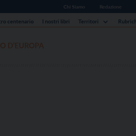
Chi Siamo
Redazione
stro centenario
I nostri libri
Territori
Rubric
NO D’EUROPA