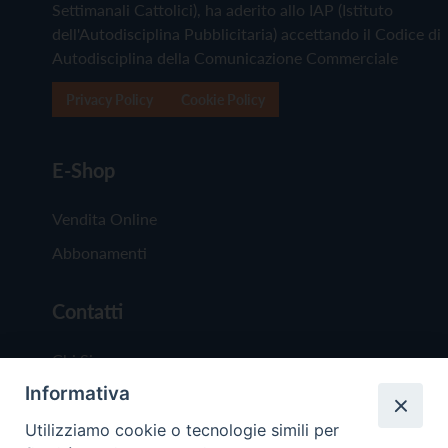
Settimanali Cattolici), ha aderito allo IAP (Istituto
dell'Autodisciplina Pubblicitaria) accettando il Codice di
Autodisciplina della Comunicazione Commerciale
Privacy Policy
Cookie Policy
E-Shop
Vendita Online
Abbonamenti
Contatti
Chi Siamo
Informativa
Redazione
Scrivici
Utilizziamo cookie o tecnologie simili per