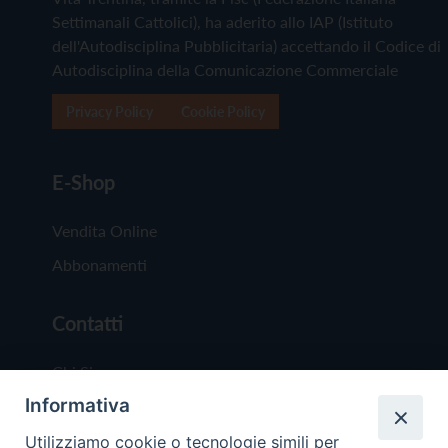
Settimanali Cattolici), ha aderito allo IAP (Istituto
dell'Autodisciplina Pubblicitaria) accettando il Codice di
Autodisciplina della Comunicazione Commerciale
Privacy Policy
Cookie Policy
E-Shop
Vendita Online
Abbonamenti
Contatti
Chi Siamo
Informativa
Redazione
Scrivici
Utilizziamo cookie o tecnologie simili per