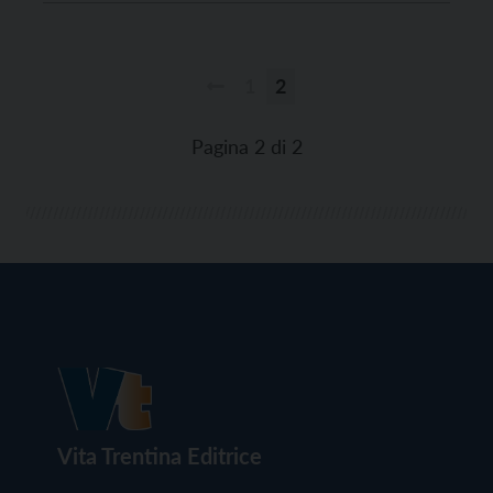
La sua vita è stata inevitabilmente segnata dalla sua
deportazione ad 11 anni, insieme alla madre e alla
nonna, […]
1
2
Paginazione
degli
Pagina 2 di 2
articoli
Vita Trentina Editrice