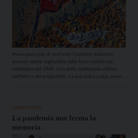
Aveva poco più di vent’anni Charlotte Salomon
quando venne inghiottita dalla furia nazista nel
settembre del 1943. Una delle moltissime vittime
dell’odio e del pregiudizio. La sua unica colpa, essere
ebrea. Sarà solo dopo la sua scomparsa, diversi anni
dopo, che per caso verranno scoperti nella casa
francese di Villefranche-sur-Mer sulla Costa Azzurra
un migliaio […]
PRIMO PIANO
La pandemia non ferma la
memoria