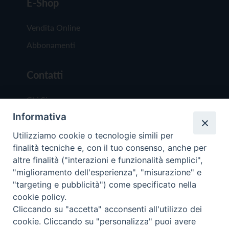
E-Shop
Vendita Online
Abbonamenti
Contatti
Chi Siamo
Informativa
Redazione
Scrivici
Utilizziamo cookie o tecnologie simili per
finalità tecniche e, con il tuo consenso, anche per
altre finalità ("interazioni e funzionalità semplici",
"miglioramento dell'esperienza", "misurazione" e
"targeting e pubblicità") come specificato nella
cookie policy.
Copyright © 2019 - Tutti i diritti riservati - Vit
Cliccando su "accetta" acconsenti all'utilizzo dei
Trentina Editrice
cookie. Cliccando su "personalizza" puoi avere