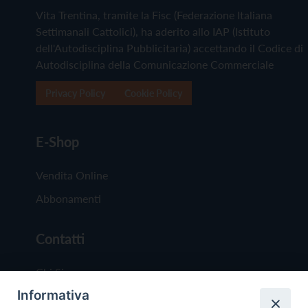
Vita Trentina, tramite la Fisc (Federazione Italiana
Settimanali Cattolici), ha aderito allo IAP (Istituto
dell'Autodisciplina Pubblicitaria) accettando il Codice di
Autodisciplina della Comunicazione Commerciale
Privacy Policy
Cookie Policy
E-Shop
Vendita Online
Abbonamenti
Contatti
Chi Siamo
Informativa
Redazione