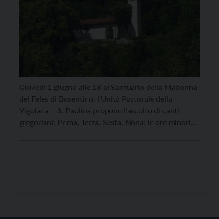
Giovedì 1 giugno alle 18 al Santuario della Madonna
del Feles di Bosentino, l’Unità Pastorale della
Vigolana – S. Paolina propone l’ascolto di canti
gregoriani: Prima, Terza, Sesta, Nona; le ore minori
nell’Ufficio Divino Monastero secondo l’antica
tradizione benedettina. Una riflessione che prende lo
spunto dalla Regola di S. Benedetto e dalle
meditazioni di Don […]