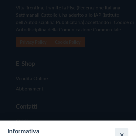
Vita Trentina, tramite la Fisc (Federazione Italiana
Settimanali Cattolici), ha aderito allo IAP (Istituto
dell'Autodisciplina Pubblicitaria) accettando il Codice di
Autodisciplina della Comunicazione Commerciale
Privacy Policy
Cookie Policy
E-Shop
Vendita Online
Abbonamenti
Contatti
Chi Siamo
Informativa
Redazione