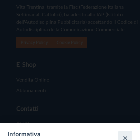
Vita Trentina, tramite la Fisc (Federazione Italiana
Settimanali Cattolici), ha aderito allo IAP (Istituto
dell'Autodisciplina Pubblicitaria) accettando il Codice di
Autodisciplina della Comunicazione Commerciale
Privacy Policy
Cookie Policy
E-Shop
Vendita Online
Abbonamenti
Contatti
Chi Siamo
Informativa
Redazione