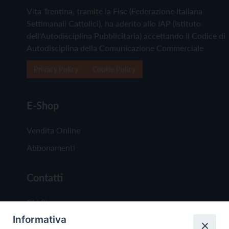
Vita Trentina, tramite la Fisc (Federazione Italiana
Settimanali Cattolici), ha aderito allo IAP (Istituto
dell'Autodisciplina Pubblicitaria) accettando il Codice di
Autodisciplina della Comunicazione Commerciale
Privacy Policy
Cookie Policy
E-Shop
Vendita Online
Abbonamenti
Contatti
Chi Siamo
Informativa
Redazione