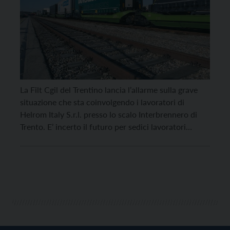
La Filt Cgil del Trentino lancia l’allarme sulla grave
situazione che sta coinvolgendo i lavoratori di
Helrom Italy S.r.l. presso lo scalo Interbrennero di
Trento. E’ incerto il futuro per sedici lavoratori
trentini dipendenti della Helrom Italia Srl (società
che opera in ambito logistico) a causa della
situazione di insolvenza della capogruppo tedesca
HELROM GmbH. […]