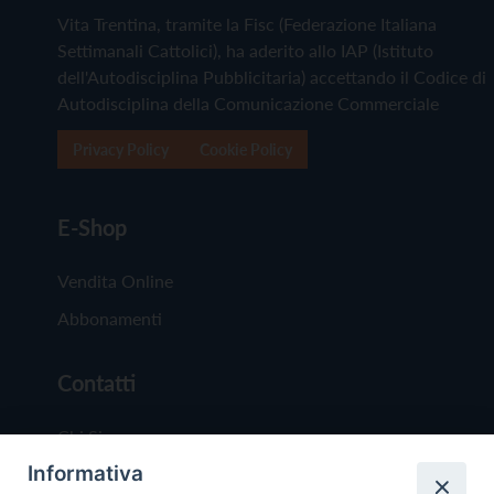
Vita Trentina, tramite la Fisc (Federazione Italiana
Settimanali Cattolici), ha aderito allo IAP (Istituto
dell'Autodisciplina Pubblicitaria) accettando il Codice di
Autodisciplina della Comunicazione Commerciale
Privacy Policy
Cookie Policy
E-Shop
Vendita Online
Abbonamenti
Contatti
Chi Siamo
Informativa
Redazione