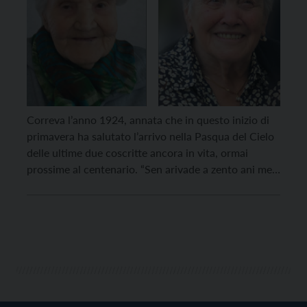
Correva l’anno 1924, annata che in questo inizio di
primavera ha salutato l’arrivo nella Pasqua del Cielo
delle ultime due coscritte ancora in vita, ormai
prossime al centenario. “Sen arivade a zento ani men
doi”, solevano dire ultimamente. Alice Zambiasi
(vedova di Riccardo Torresani) e Ida Cicolini (vedova
di Bruno Corradini) erano le più anziane […]