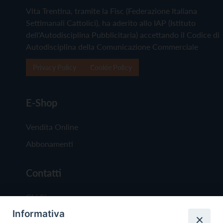
Vita Trentina, tramite la Fisc (Federazione Italiana
Settimanali Cattolici), ha aderito allo IAP (Istituto
dell'Autodisciplina Pubblicitaria) accettando il Codice di
Autodisciplina della Comunicazione Commerciale
Privacy Policy
Cookie Policy
E-Shop
Vendita Online
Abbonamenti
Contatti
Chi Siamo
Informativa
Redazione