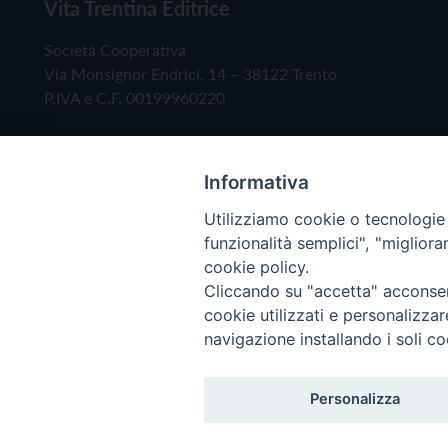
Vita Trentina Editrice
Società Cooperativa
Via Monsignor Endrici, 14 – 38122 Trento
P.IVA e C.F. 00199960220
Informativa
Utilizziamo cookie o tecnologie s
funzionalità semplici", "miglior
cookie policy.
Cliccando su "accetta" acconsent
Copyright © 2019 - Tutti i diritti riservati - Vita
cookie utilizzati e personalizza
navigazione installando i soli co
Privacy Policy
Personalizza