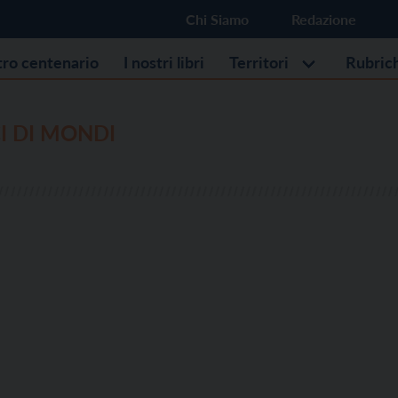
Chi Siamo
Redazione
stro centenario
I nostri libri
Territori
Rubric
I DI MONDI