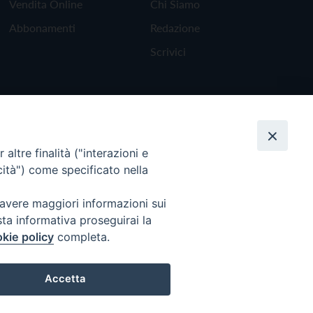
Vendita Online
Chi Siamo
Abbonamenti
Redazione
Scrivici
altre finalità ("interazioni e
cità") come specificato nella
 avere maggiori informazioni sui
sta informativa proseguirai la
kie policy
completa.
Torna all'inizio
Accetta