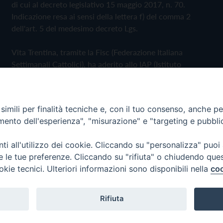
di cui al decreto legislativo 15 maggio 2017, n. 70.
Indicazione resa ai sensi della lettera f) del comma 2
dell'art. 5 del medesimo decreto Lgs.
Vita Trentina, tramite la Fisc (Federazione Italiana
Settimanali Cattolici), ha aderito allo IAP (Istituto
dell'Autodisciplina Pubblicitaria) accettando il Codice di
Autodisciplina della Comunicazione Commerciale
imili per finalità tecniche e, con il tuo consenso, anche per 
Privacy Policy
Cookie Policy
amento dell'esperienza", "misurazione" e "targeting e pubbli
i all'utilizzo dei cookie. Cliccando su "personalizza" puoi
 Trentina Editrice
re le tue preferenze. Cliccando su "rifiuta" o chiudendo que
okie tecnici. Ulteriori informazioni sono disponibili nella
coo
Rifiuta