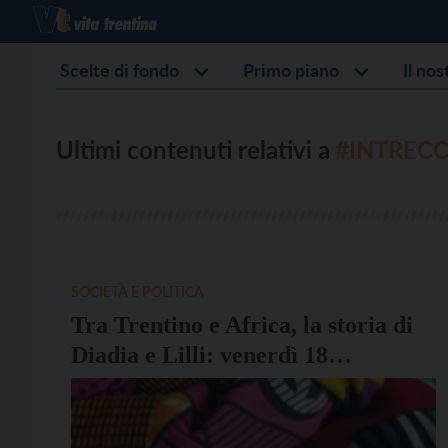
Scelte di fondo
Primo piano
Il no
Ultimi contenuti relativi a
#INTRECC
SOCIETÀ E POLITICA
Tra Trentino e Africa, la storia di
Diadia e Lilli: venerdì 18
novembre la presentazione di
“Come un tessuto”