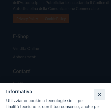
dell'Autodisciplina Pubblicitaria) accettando il Codice di
Autodisciplina della Comunicazione Commerciale
Privacy Policy
Cookie Policy
E-Shop
Vendita Online
Abbonamenti
Contatti
Chi Siamo
Informativa
Redazione
Scrivici
Utilizziamo cookie o tecnologie simili per
finalità tecniche e, con il tuo consenso, anche per