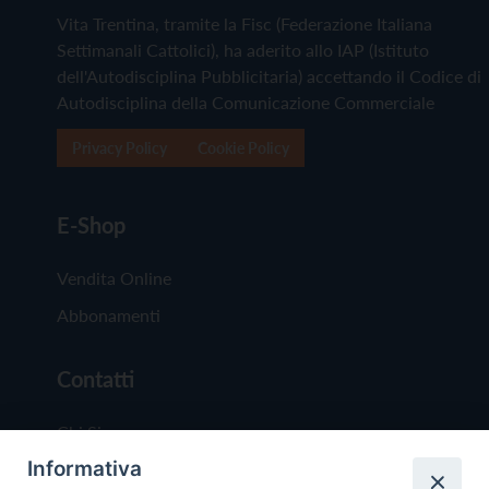
Vita Trentina, tramite la Fisc (Federazione Italiana
Settimanali Cattolici), ha aderito allo IAP (Istituto
dell'Autodisciplina Pubblicitaria) accettando il Codice di
Autodisciplina della Comunicazione Commerciale
Privacy Policy
Cookie Policy
E-Shop
Vendita Online
Abbonamenti
Contatti
Chi Siamo
Informativa
Redazione