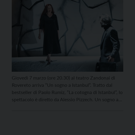
Giovedì 7 marzo (ore 20.30) al teatro Zandonai di
Rovereto arriva “Un sogno a Istanbul”. Tratto dal
bestseller di Paolo Rumiz, “La cotogna di Istanbul”, lo
spettacolo è diretto da Alessio Pizzech. Un sogno a
Istanbul racconta di Max e Maša e del loro amore.
Maximilian von Altenberg, ingegnere austriaco, viene
mandato a Sarajevo per […]