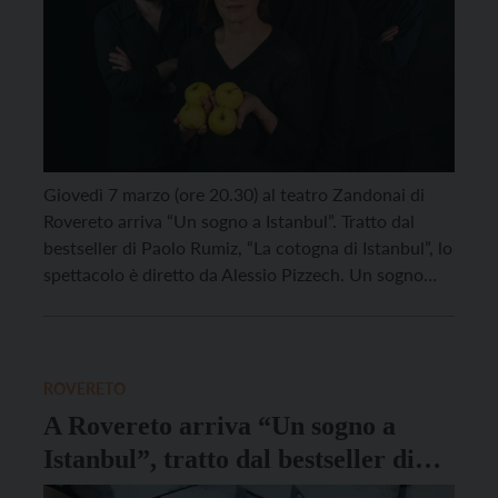
Giovedì 7 marzo (ore 20.30) al teatro Zandonai di
Rovereto arriva “Un sogno a Istanbul”. Tratto dal
bestseller di Paolo Rumiz, “La cotogna di Istanbul”, lo
spettacolo è diretto da Alessio Pizzech. Un sogno
a Istanbul racconta di Max e Maša e del loro amore.
Maximilian von Altenberg, ingegnere austriaco, viene
mandato a Sarajevo per un sopralluogo […]
ROVERETO
A Rovereto arriva “Un sogno a
Istanbul”, tratto dal bestseller di
Rumiz