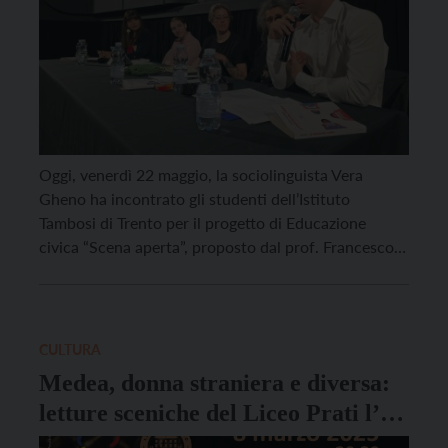
Oggi, venerdì 22 maggio, la sociolinguista Vera
Gheno ha incontrato gli studenti dell’Istituto
Tambosi di Trento per il progetto di Educazione
civica “Scena aperta”, proposto dal prof. Francesco
Digregorio, referente di Educazione civica per la
scuola. Dopo l’introduzione del prof. Digregorio, la
parola è passata alla vicesindaca e Assessora con
delega in materia di cultura, […]
CULTURA
Medea, donna straniera e diversa:
letture sceniche del Liceo Prati l’8
marzo al Teatro Arcivescovile