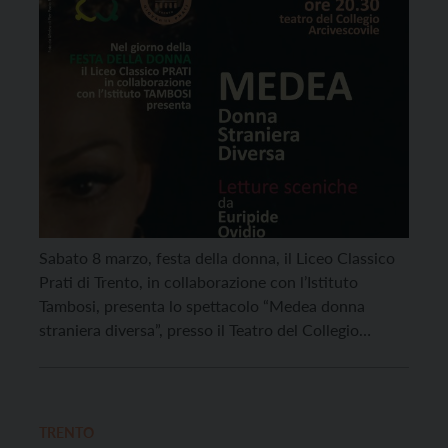
Sabato 8 marzo, festa della donna, il Liceo Classico
Prati di Trento, in collaborazione con l’Istituto
Tambosi, presenta lo spettacolo “Medea donna
straniera diversa”, presso il Teatro del Collegio
Arcivescovile alle ore 20.30. Verranno proposte
letture sceniche, tratte da autori greci e latini che
hanno indagato le pieghe più riposte di un
inquietante animo femminile […]
TRENTO