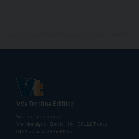
dalla collaborazione tra Comune di Trento e Alfid
(Associazione Laica Genitori In Difficoltà) e […]
Vita Trentina Editrice
Società Cooperativa
Via Monsignor Endrici, 14 – 38122 Trento
P.IVA e C.F. 00199960220