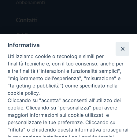
Abbonamenti
Contatti
Chi Siamo
Informativa
Redazione
Scrivici
Utilizziamo cookie o tecnologie simili per
finalità tecniche e, con il tuo consenso, anche per
altre finalità ("interazioni e funzionalità semplici",
"miglioramento dell'esperienza", "misurazione" e
"targeting e pubblicità") come specificato nella
cookie policy.
Copyright © 2019 - Tutti i diritti riservati - Vit
Cliccando su "accetta" acconsenti all'utilizzo dei
Trentina Editrice
cookie. Cliccando su "personalizza" puoi avere
maggiori informazioni sui cookie utilizzati e
Privacy Policy
personalizzare le tue preferenze. Cliccando su
Torna all'inizi
"rifiuta" o chiudendo questa informativa proseguirai