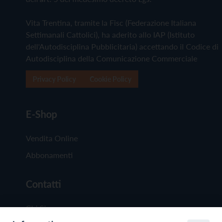
Vita Trentina, tramite la Fisc (Federazione Italiana
Settimanali Cattolici), ha aderito allo IAP (Istituto
dell'Autodisciplina Pubblicitaria) accettando il Codice di
Autodisciplina della Comunicazione Commerciale
Privacy Policy
Cookie Policy
E-Shop
Vendita Online
Abbonamenti
Contatti
Chi Siamo