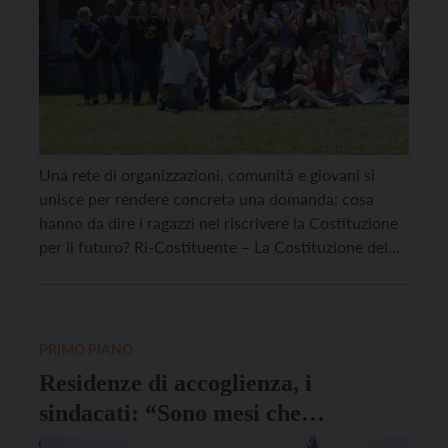
Una rete di organizzazioni, comunità e giovani si
unisce per rendere concreta una domanda: cosa
hanno da dire i ragazzi nel riscrivere la Costituzione
per il futuro? Ri-Costituente – La Costituzione del
2050 è alla sua settima edizione, il 6 e 7 giugno a
Caldonazzo, ottant’anni dopo l’Assemblea
Costituente del 1946. Si tratta di un […]
PRIMO PIANO
Residenze di accoglienza, i
sindacati: “Sono mesi che
chiediamo quale sarà la sorte di