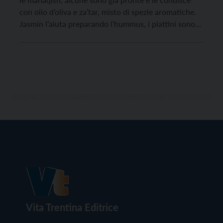
con olio d’oliva e za’tar, misto di spezie aromatiche.
Jasmin l’aiuta preparando l’hummus, i piattini sono
piccole opere d’arte. Fahed ha appena finito di
pregare e ci mostra un piatto di salsina piccante che
andrà a condire il […]
Vita Trentina Editrice