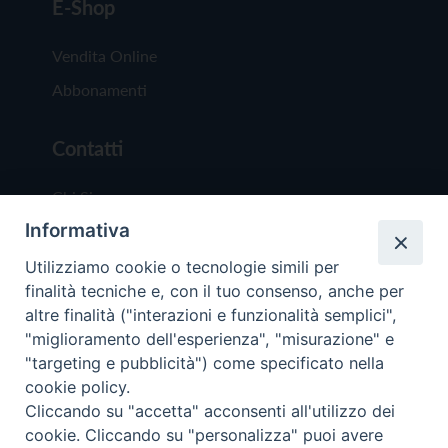
E-Shop
Vendita Online
Abbonamenti
Contatti
Chi Siamo
Informativa
Redazione
Scrivici
Utilizziamo cookie o tecnologie simili per
finalità tecniche e, con il tuo consenso, anche per
altre finalità ("interazioni e funzionalità semplici",
"miglioramento dell'esperienza", "misurazione" e
"targeting e pubblicità") come specificato nella
cookie policy.
Copyright © 2019 - Tutti i diritti riservati - Vit
Cliccando su "accetta" acconsenti all'utilizzo dei
Trentina Editrice
cookie. Cliccando su "personalizza" puoi avere