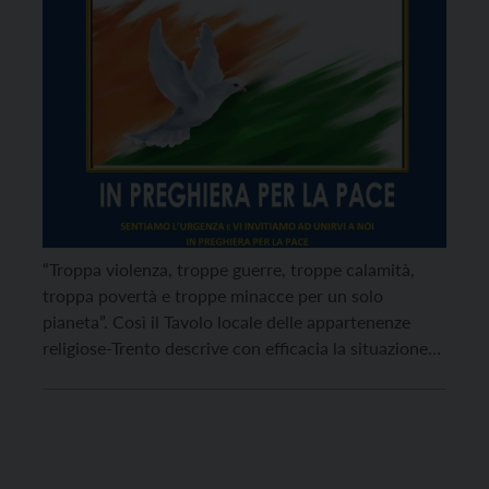
“Troppa violenza, troppe guerre, troppe calamità,
troppa povertà e troppe minacce per un solo
pianeta”. Così il Tavolo locale delle appartenenze
religiose-Trento descrive con efficacia la situazione
che stiamo vivendo negli ultimi tempi, dando
appuntamento per lunedì 28 febbraio, alle ore 20.30,
ad una preghiera per la pace che sarà svolta online.
Per partecipare, tramite […]