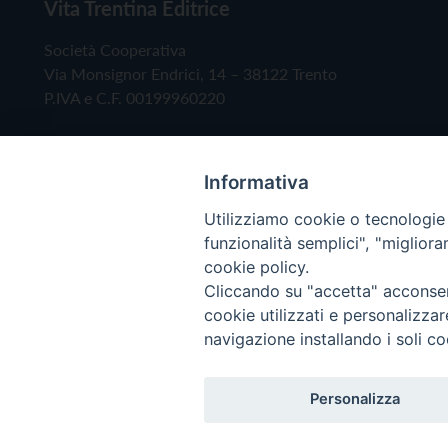
Vita Trentina Editrice
Società Cooperativa
Via Monsignor Endrici, 14 – 38122 Trento
P.IVA e C.F. 00199960220
Informativa
Utilizziamo cookie o tecnologie s
funzionalità semplici", "miglior
cookie policy.
Cliccando su "accetta" acconsent
Copyright © 2019 - Tutti i diritti riservati - Vita
cookie utilizzati e personalizza
navigazione installando i soli co
Privacy Policy
Personalizza