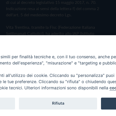
di cui al decreto legislativo 15 maggio 2017, n. 70.
Indicazione resa ai sensi della lettera f) del comma 2
dell'art. 5 del medesimo decreto Lgs.
Vita Trentina, tramite la Fisc (Federazione Italiana
Settimanali Cattolici), ha aderito allo IAP (Istituto
dell'Autodisciplina Pubblicitaria) accettando il Codice di
Autodisciplina della Comunicazione Commerciale
imili per finalità tecniche e, con il tuo consenso, anche per 
Privacy Policy
Cookie Policy
amento dell'esperienza", "misurazione" e "targeting e pubbli
i all'utilizzo dei cookie. Cliccando su "personalizza" puoi
 Trentina Editrice
re le tue preferenze. Cliccando su "rifiuta" o chiudendo que
okie tecnici. Ulteriori informazioni sono disponibili nella
coo
Rifiuta