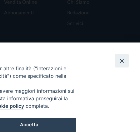
Vendita Online
Chi Siamo
Abbonamenti
Redazione
Scrivici
altre finalità ("interazioni e
cità") come specificato nella
 avere maggiori informazioni sui
sta informativa proseguirai la
kie policy
completa.
Torna all'inizio
Accetta