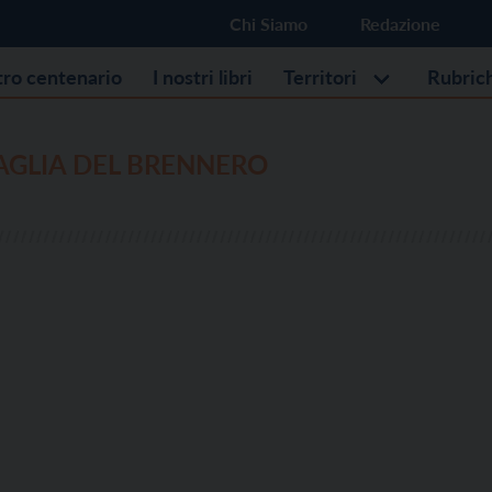
Chi Siamo
Redazione
stro centenario
I nostri libri
Territori
Rubric
AGLIA DEL BRENNERO