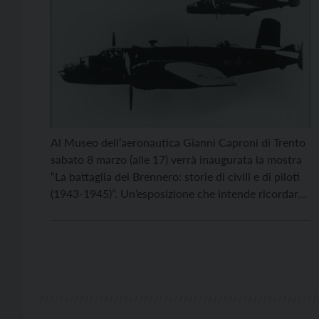
Al Museo dell’aeronautica Gianni Caproni di Trento
sabato 8 marzo (alle 17) verrà inaugurata la mostra
“La battaglia del Brennero: storie di civili e di piloti
(1943-1945)”. Un’esposizione che intende ricordare
il biennio 1943-1945, in cui la linea del Brennero fu
oggetto di una prolungata campagna aerea e in
Trentino, come nel resto d’Italia, poco o […]