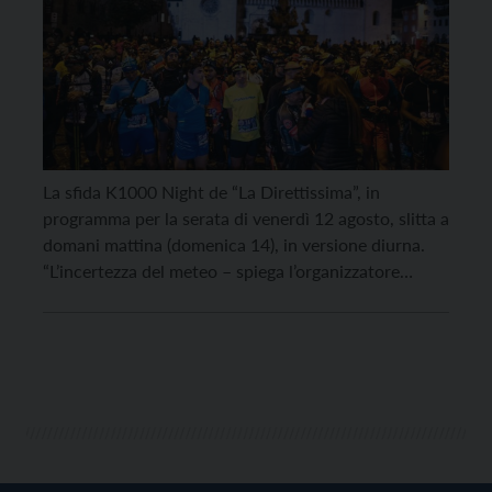
La sfida K1000 Night de “La Direttissima”, in
programma per la serata di venerdì 12 agosto, slitta a
domani mattina (domenica 14), in versione diurna.
“L’incertezza del meteo – spiega l’organizzatore
dell’evento Yuri Nicolussi – con forti rovesci previsti
proprio durante lo svolgimento della gara, il cui start
era previsto per le 20, ci ha […]