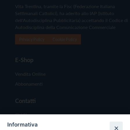
Vita Trentina, tramite la Fisc (Federazione Italiana
Settimanali Cattolici), ha aderito allo IAP (Istituto
dell'Autodisciplina Pubblicitaria) accettando il Codice di
Autodisciplina della Comunicazione Commerciale
Privacy Policy
Cookie Policy
E-Shop
Vendita Online
Abbonamenti
Contatti
Chi Siamo
Informativa
Redazione