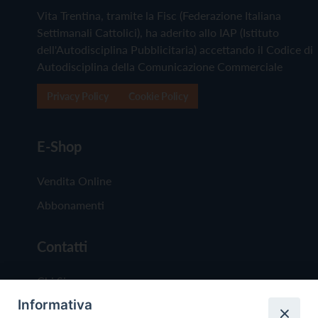
Vita Trentina, tramite la Fisc (Federazione Italiana
Settimanali Cattolici), ha aderito allo IAP (Istituto
dell'Autodisciplina Pubblicitaria) accettando il Codice di
Autodisciplina della Comunicazione Commerciale
Privacy Policy
Cookie Policy
E-Shop
Vendita Online
Abbonamenti
Contatti
Chi Siamo
Informativa
Redazione