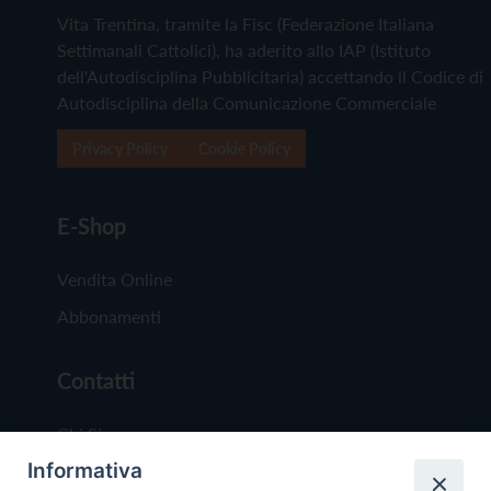
Vita Trentina, tramite la Fisc (Federazione Italiana
Settimanali Cattolici), ha aderito allo IAP (Istituto
dell'Autodisciplina Pubblicitaria) accettando il Codice di
Autodisciplina della Comunicazione Commerciale
Privacy Policy
Cookie Policy
E-Shop
Vendita Online
Abbonamenti
Contatti
Chi Siamo
Informativa
Redazione