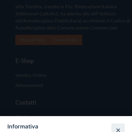
Vita Trentina, tramite la Fisc (Federazione Italiana
Settimanali Cattolici), ha aderito allo IAP (Istituto
dell'Autodisciplina Pubblicitaria) accettando il Codice di
Autodisciplina della Comunicazione Commerciale
Privacy Policy
Cookie Policy
E-Shop
Vendita Online
Abbonamenti
Contatti
Chi Siamo
Informativa
Redazione