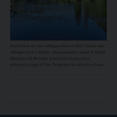
Sull’antica via che collegava Arco e l’Alto Garda alla
Vallagarina e a Trento, attraversando i passi di Santa
Barbara e di Bordala, si incontra il piccolo e
pittoresco Lago di Cei. Originato da un’antica frana
che ostruì in parte l’emissario, come spesso accadde
per molti bacini lacustri del nostro territorio; dopo il
naturale assestamento idrogeologico […]