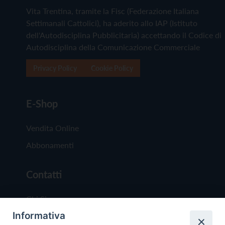
Vita Trentina, tramite la Fisc (Federazione Italiana
Settimanali Cattolici), ha aderito allo IAP (Istituto
dell'Autodisciplina Pubblicitaria) accettando il Codice di
Autodisciplina della Comunicazione Commerciale
Privacy Policy
Cookie Policy
E-Shop
Vendita Online
Abbonamenti
Contatti
Chi Siamo
Informativa
Redazione