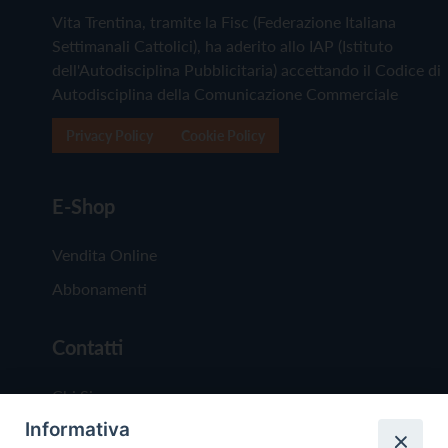
Vita Trentina, tramite la Fisc (Federazione Italiana
Settimanali Cattolici), ha aderito allo IAP (Istituto
dell'Autodisciplina Pubblicitaria) accettando il Codice di
Autodisciplina della Comunicazione Commerciale
Privacy Policy
Cookie Policy
E-Shop
Vendita Online
Abbonamenti
Contatti
Chi Siamo
Informativa
Redazione