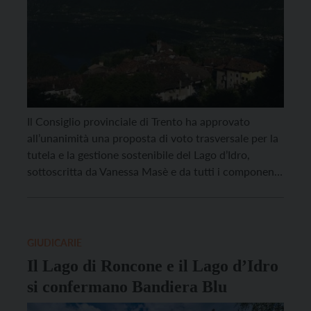
Il Consiglio provinciale di Trento ha approvato
all’unanimità una proposta di voto trasversale per la
tutela e la gestione sostenibile del Lago d’Idro,
sottoscritta da Vanessa Masè e da tutti i componenti
della Terza Commissione permanente. Nella
proposta di voto si evidenzia l’importanza di
preservare l’ecosistema del lago e del biotopo di
Baitoni (sito di interesse […]
GIUDICARIE
Il Lago di Roncone e il Lago d’Idro
si confermano Bandiera Blu