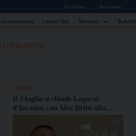
Chi Siamo
Redazione
stro centenario
I nostri libri
Territori
Rubric
 D’INCANTO
CULTURA
Il 3 luglio si chiude Lagorai
d’Incanto, con Alex Britti alla
Bassa-Panarotta