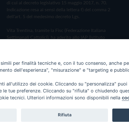
di cui al decreto legislativo 15 maggio 2017, n. 70.
Indicazione resa ai sensi della lettera f) del comma 2
dell'art. 5 del medesimo decreto Lgs.
Vita Trentina, tramite la Fisc (Federazione Italiana
Settimanali Cattolici), ha aderito allo IAP (Istituto
dell'Autodisciplina Pubblicitaria) accettando il Codice di
Autodisciplina della Comunicazione Commerciale
imili per finalità tecniche e, con il tuo consenso, anche per 
Privacy Policy
Cookie Policy
amento dell'esperienza", "misurazione" e "targeting e pubbli
i all'utilizzo dei cookie. Cliccando su "personalizza" puoi
 Trentina Editrice
re le tue preferenze. Cliccando su "rifiuta" o chiudendo que
okie tecnici. Ulteriori informazioni sono disponibili nella
coo
Rifiuta