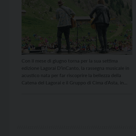
Con il mese di giugno torna per la sua settima
edizione Lagorai D’inCanto, la rassegna musicale in
acustico nata per far riscoprire la bellezza della
Catena del Lagorai e il Gruppo di Cima d’Asta, in
Valsugana, con una serie di concerti su un
palcoscenico naturale capace di intreccia suoni
della natura e note musicali, sullo […]