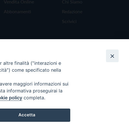
Vendita Online
Chi Siamo
Abbonamenti
Redazione
Scrivici
altre finalità ("interazioni e
cità") come specificato nella
 avere maggiori informazioni sui
sta informativa proseguirai la
kie policy
completa.
Torna all'inizio
Accetta