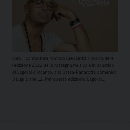
Sarà il cantautore romano Alex Britti a concludere
l’edizione 2022 della rassegna musicale in acustico
di Lagorai d’Incanto, alla Bassa-Panarotta domenica
3 Luglio alle 12. Per questa edizione, Lagorai
d’Incanto si è avvalsa della preziosa collaborazione
dei comuni di Castel Ivano, Torcegno e Ronchi
Valsugana, Grigno, Roncegno Terme, Pergine
Valsugana con Frassilongo e Novaledo, oltre […]