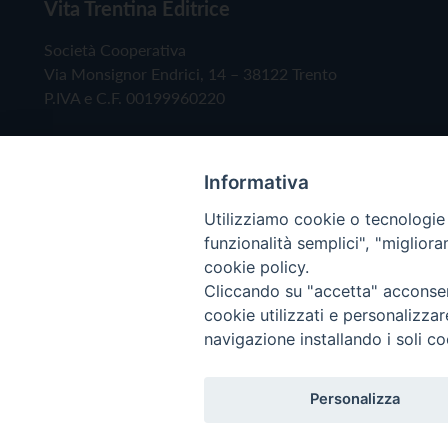
Vita Trentina Editrice
Società Cooperativa
Via Monsignor Endrici, 14 – 38122 Trento
P.IVA e C.F. 00199960220
Informativa
Utilizziamo cookie o tecnologie s
funzionalità semplici", "miglior
cookie policy.
Cliccando su "accetta" acconsent
Copyright © 2019 - Tutti i diritti riservati - Vita
cookie utilizzati e personalizza
navigazione installando i soli co
Privacy Policy
Personalizza