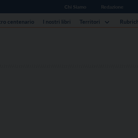
Chi Siamo
Redazione
stro centenario
I nostri libri
Territori
Rubric