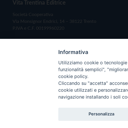
Vita Trentina Editrice
Società Cooperativa
Via Monsignor Endrici, 14 – 38122 Trento
P.IVA e C.F. 00199960220
Informativa
Utilizziamo cookie o tecnologie s
funzionalità semplici", "miglior
cookie policy.
Cliccando su "accetta" acconsent
Copyright © 2019 - Tutti i diritti riservati - Vita
cookie utilizzati e personalizza
navigazione installando i soli co
Privacy Policy
Personalizza