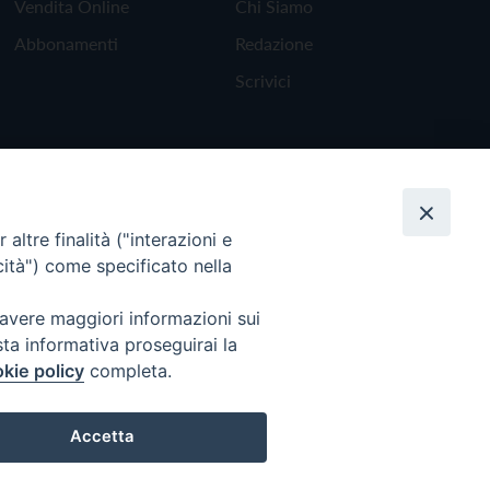
Vendita Online
Chi Siamo
Abbonamenti
Redazione
Scrivici
altre finalità ("interazioni e
cità") come specificato nella
 avere maggiori informazioni sui
sta informativa proseguirai la
kie policy
completa.
Torna all'inizio
Accetta