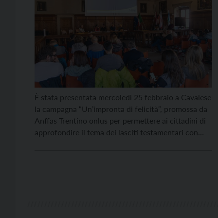
È stata presentata mercoledì 25 febbraio a Cavalese
la campagna “Un’impronta di felicità“, promossa da
Anffas Trentino onlus per permettere ai cittadini di
approfondire il tema dei lasciti testamentari con
notai e avvocati, affrontando in modo chiaro e
trasparente tutti gli aspetti giuridici e tecnici legati
al testamento. L’obiettivo è rendere accessibile a
tutti la […]