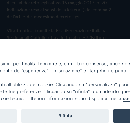
di cui al decreto legislativo 15 maggio 2017, n. 70.
Indicazione resa ai sensi della lettera f) del comma 2
dell'art. 5 del medesimo decreto Lgs.
Vita Trentina, tramite la Fisc (Federazione Italiana
Settimanali Cattolici), ha aderito allo IAP (Istituto
dell'Autodisciplina Pubblicitaria) accettando il Codice di
Autodisciplina della Comunicazione Commerciale
imili per finalità tecniche e, con il tuo consenso, anche per 
Privacy Policy
Cookie Policy
amento dell'esperienza", "misurazione" e "targeting e pubbli
i all'utilizzo dei cookie. Cliccando su "personalizza" puoi
 Trentina Editrice
re le tue preferenze. Cliccando su "rifiuta" o chiudendo que
okie tecnici. Ulteriori informazioni sono disponibili nella
coo
Rifiuta