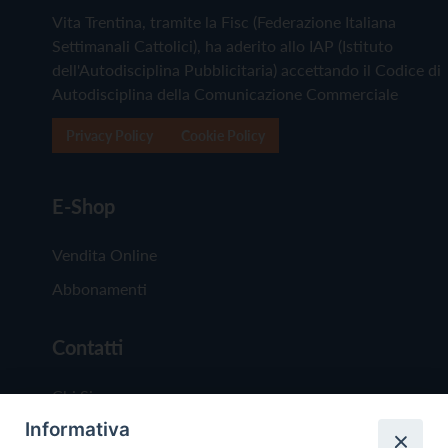
Vita Trentina, tramite la Fisc (Federazione Italiana
Settimanali Cattolici), ha aderito allo IAP (Istituto
dell'Autodisciplina Pubblicitaria) accettando il Codice di
Autodisciplina della Comunicazione Commerciale
Privacy Policy
Cookie Policy
E-Shop
Vendita Online
Abbonamenti
Contatti
Chi Siamo
Informativa
Redazione