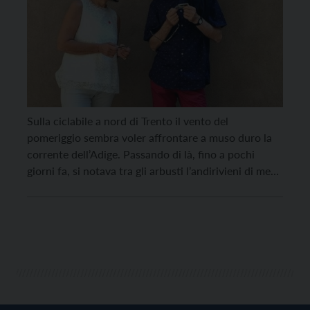
Sulla ciclabile a nord di Trento il vento del
pomeriggio sembra voler affrontare a muso duro la
corrente dell’Adige. Passando di là, fino a pochi
giorni fa, si notava tra gli arbusti l’andirivieni di mezzi
anfibi dei Vigili del Fuoco. Si è cercato invano per
due mesi un corpo; le acque hanno restituito sua
moglie, […]