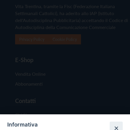
Vita Trentina, tramite la Fisc (Federazione Italiana
Settimanali Cattolici), ha aderito allo IAP (Istituto
dell'Autodisciplina Pubblicitaria) accettando il Codice di
Autodisciplina della Comunicazione Commerciale
Privacy Policy
Cookie Policy
E-Shop
Vendita Online
Abbonamenti
Contatti
Chi Siamo
Informativa
Redazione