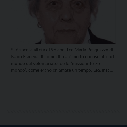
Si è spenta all’età di 96 anni Lea Maria Pasquazzo di
Ivano Fracena. Il nome di Lea è molto conosciuto nel
mondo del volontariato, delle “missioni Terzo
mondo”, come erano chiamate un tempo. Lea, infatti,
si prodigò molto per raccogliere materiale di tanti
tipi: svuotò il suo garage per riempirlo di materiale
pronto per la […]