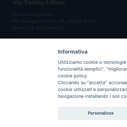
Vita Trentina Editrice
Società Cooperativa
Via Monsignor Endrici, 14 – 38122 Trento
P.IVA e C.F. 00199960220
Informativa
Utilizziamo cookie o tecnologie s
funzionalità semplici", "miglior
cookie policy.
Cliccando su "accetta" acconsent
Copyright © 2019 - Tutti i diritti riservati - Vita
cookie utilizzati e personalizza
navigazione installando i soli co
Privacy Policy
Personalizza