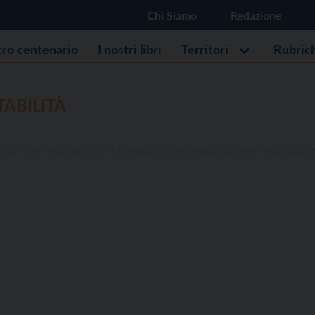
Chi Siamo
Redazione
stro centenario
I nostri libri
Territori
Rubric
TABILITÀ