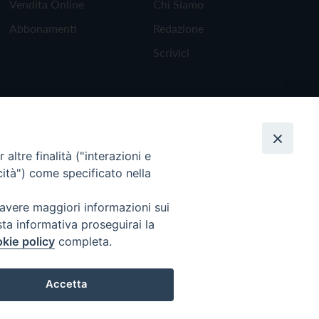
Vendita Online
Chi Siamo
Abbonamenti
Redazione
Scrivici
altre finalità ("interazioni e
cità") come specificato nella
 avere maggiori informazioni sui
sta informativa proseguirai la
kie policy
completa.
Torna all'inizio
Accetta