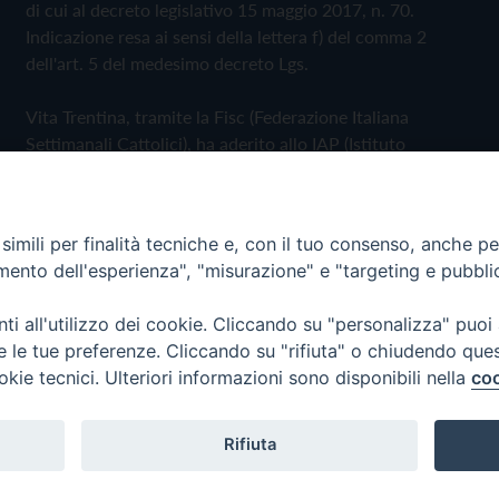
di cui al decreto legislativo 15 maggio 2017, n. 70.
Indicazione resa ai sensi della lettera f) del comma 2
dell'art. 5 del medesimo decreto Lgs.
Vita Trentina, tramite la Fisc (Federazione Italiana
Settimanali Cattolici), ha aderito allo IAP (Istituto
dell'Autodisciplina Pubblicitaria) accettando il Codice di
Autodisciplina della Comunicazione Commerciale
imili per finalità tecniche e, con il tuo consenso, anche per 
Privacy Policy
Cookie Policy
amento dell'esperienza", "misurazione" e "targeting e pubbli
i all'utilizzo dei cookie. Cliccando su "personalizza" puoi
 Trentina Editrice
re le tue preferenze. Cliccando su "rifiuta" o chiudendo que
okie tecnici. Ulteriori informazioni sono disponibili nella
coo
Rifiuta