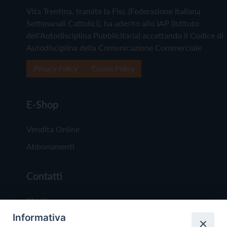
Vita Trentina, tramite la Fisc (Federazione Italiana
Settimanali Cattolici), ha aderito allo IAP (Istituto
dell'Autodisciplina Pubblicitaria) accettando il Codice di
Autodisciplina della Comunicazione Commerciale
Privacy Policy
Cookie Policy
E-Shop
Vendita Online
Abbonamenti
Contatti
Chi Siamo
Informativa
Redazione