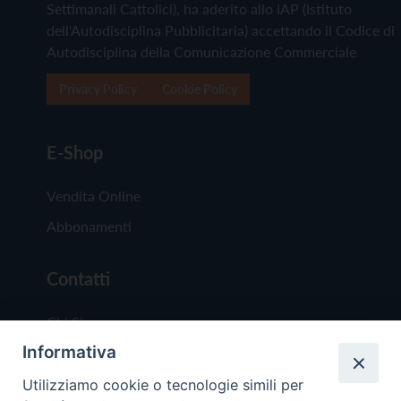
Settimanali Cattolici), ha aderito allo IAP (Istituto
dell'Autodisciplina Pubblicitaria) accettando il Codice di
Autodisciplina della Comunicazione Commerciale
Privacy Policy
Cookie Policy
E-Shop
Vendita Online
Abbonamenti
Contatti
Chi Siamo
Informativa
Redazione
Scrivici
Utilizziamo cookie o tecnologie simili per