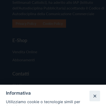
Settimanali Cattolici), ha aderito allo IAP (Istituto
dell'Autodisciplina Pubblicitaria) accettando il Codice di
Autodisciplina della Comunicazione Commerciale
Privacy Policy
Cookie Policy
E-Shop
Vendita Online
Abbonamenti
Contatti
Chi Siamo
Informativa
Redazione
Scrivici
Utilizziamo cookie o tecnologie simili per