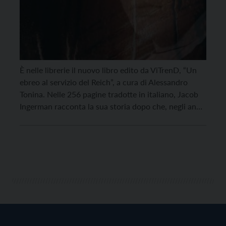
È nelle librerie il nuovo libro edito da ViTrenD, “Un
ebreo al servizio del Reich”, a cura di Alessandro
Tonina. Nelle 256 pagine tradotte in italiano, Jacob
Ingerman racconta la sua storia dopo che, negli anni,
molte persone a lui care lo hanno incoraggiato a
prendere carta e penna per raccontare l’incredibile
dolore e sofferenza […]