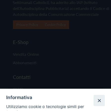
Settimanali Cattolici), ha aderito allo IAP (Istituto
dell'Autodisciplina Pubblicitaria) accettando il Codice di
Autodisciplina della Comunicazione Commerciale
Privacy Policy
Cookie Policy
E-Shop
Vendita Online
Abbonamenti
Contatti
Chi Siamo
Informativa
Redazione
Scrivici
Utilizziamo cookie o tecnologie simili per