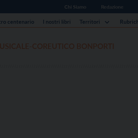
Chi Siamo
Redazione
stro centenario
I nostri libri
Territori
Rubric
MUSICALE-COREUTICO BONPORTI