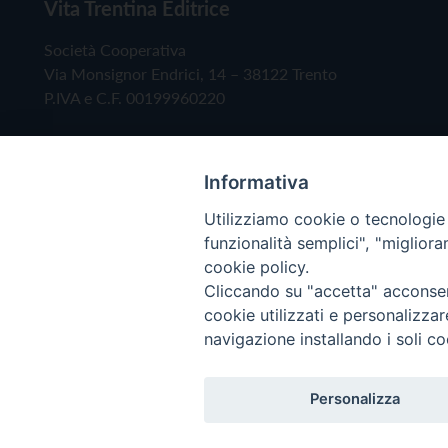
Vita Trentina Editrice
Società Cooperativa
Via Monsignor Endrici, 14 – 38122 Trento
P.IVA e C.F. 00199960220
Informativa
Utilizziamo cookie o tecnologie s
funzionalità semplici", "miglior
cookie policy.
Cliccando su "accetta" acconsent
Copyright © 2019 - Tutti i diritti riservati - Vita
cookie utilizzati e personalizza
navigazione installando i soli co
Privacy Policy
Personalizza