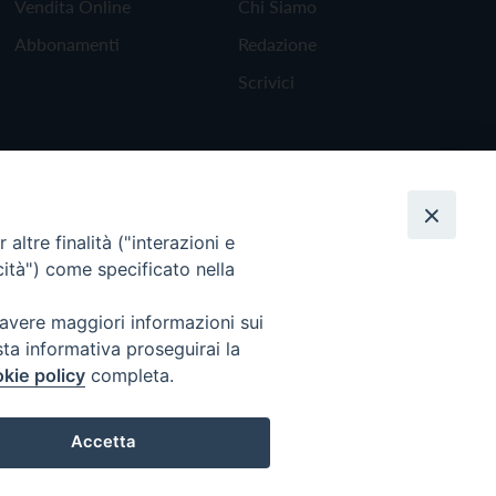
Vendita Online
Chi Siamo
Abbonamenti
Redazione
Scrivici
altre finalità ("interazioni e
cità") come specificato nella
 avere maggiori informazioni sui
sta informativa proseguirai la
kie policy
completa.
Torna all'inizio
Accetta