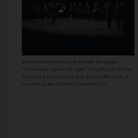
Si è tenuto nella serata di martedì 24 maggio
“Torneranno i giorni dei sogni”, lo spettacolo di fine
anno che il Liceo delle Arti di Trento e Rovereto, il
Liceo Musicale-Coreutico Bonporti e il
Conservatorio Bonporti hanno portato in scena sul
palcoscenico dell’auditorium S. Chiara, sotto
l’attenta direzione del regista Paolo Rasera. Un
palco, tre […]