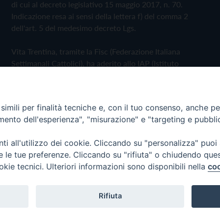
di cui al decreto legislativo 15 maggio 2017, n. 70.
Indicazione resa ai sensi della lettera f) del comma 2
dell'art. 5 del medesimo decreto Lgs.
Vita Trentina, tramite la Fisc (Federazione Italiana
Settimanali Cattolici), ha aderito allo IAP (Istituto
dell'Autodisciplina Pubblicitaria) accettando il Codice di
Autodisciplina della Comunicazione Commerciale
imili per finalità tecniche e, con il tuo consenso, anche per 
Privacy Policy
Cookie Policy
amento dell'esperienza", "misurazione" e "targeting e pubbli
i all'utilizzo dei cookie. Cliccando su "personalizza" puoi
 Trentina Editrice
re le tue preferenze. Cliccando su "rifiuta" o chiudendo que
okie tecnici. Ulteriori informazioni sono disponibili nella
coo
Rifiuta