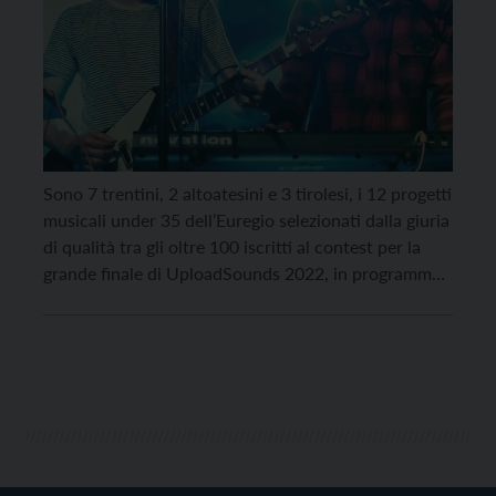
Sono 7 trentini, 2 altoatesini e 3 tirolesi, i 12 progetti
musicali under 35 dell’Euregio selezionati dalla giuria
di qualità tra gli oltre 100 iscritti al contest per la
grande finale di UploadSounds 2022, in programma
sabato 26 novembre al Teatro Sanbàpolis di Trento.
In palio, per chi salirà sul podio, un montepremi del
valore […]