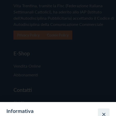
Vita Trentina, tramite la Fisc (Federazione Italiana
Settimanali Cattolici), ha aderito allo IAP (Istituto
dell'Autodisciplina Pubblicitaria) accettando il Codice di
Autodisciplina della Comunicazione Commerciale
Privacy Policy
Cookie Policy
E-Shop
Vendita Online
Abbonamenti
Contatti
Chi Siamo
Informativa
Redazione