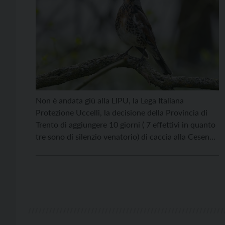
Non è andata giù alla LIPU, la Lega Italiana
Protezione Uccelli, la decisione della Provincia di
Trento di aggiungere 10 giorni ( 7 effettivi in quanto
tre sono di silenzio venatorio) di caccia alla Cesena
Turdus pilaris, rispetto a quanto stabilito in
precedenza. Lo scorso 18 aprile la Giunta
Provinciale aveva infatti approvato le prescrizioni
[…]