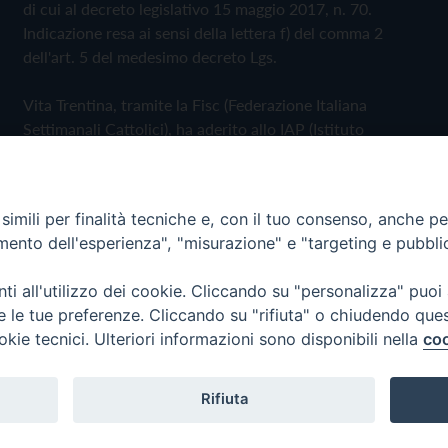
di cui al decreto legislativo 15 maggio 2017, n. 70.
Indicazione resa ai sensi della lettera f) del comma 2
dell'art. 5 del medesimo decreto Lgs.
Vita Trentina, tramite la Fisc (Federazione Italiana
Settimanali Cattolici), ha aderito allo IAP (Istituto
dell'Autodisciplina Pubblicitaria) accettando il Codice di
Autodisciplina della Comunicazione Commerciale
imili per finalità tecniche e, con il tuo consenso, anche per 
Privacy Policy
Cookie Policy
amento dell'esperienza", "misurazione" e "targeting e pubbli
i all'utilizzo dei cookie. Cliccando su "personalizza" puoi
 Trentina Editrice
re le tue preferenze. Cliccando su "rifiuta" o chiudendo que
okie tecnici. Ulteriori informazioni sono disponibili nella
coo
Rifiuta