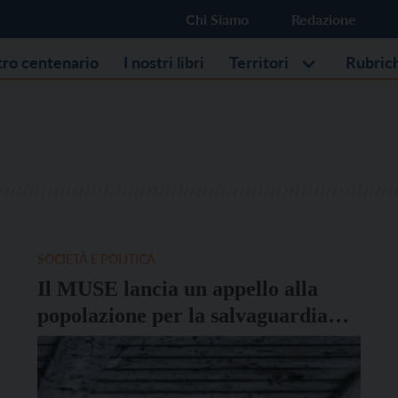
Chi Siamo
Redazione
stro centenario
I nostri libri
Territori
Rubric
SOCIETÀ E POLITICA
Il MUSE lancia un appello alla
popolazione per la salvaguardia
delle rondini