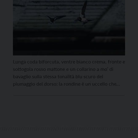
Lunga coda biforcuta, ventre bianco crema, fronte e
sottogola rosso mattone e un collarino a mo’ di
bavaglio sulla stessa tonalità blu scuro del
piumaggio del dorso: la rondine è un uccello che
tutti riconoscono. Dopo aver trascorso i mesi
invernali nei Paesi dell’Africa equatoriale e sono
tornate ad animare i cieli trentini con i […]