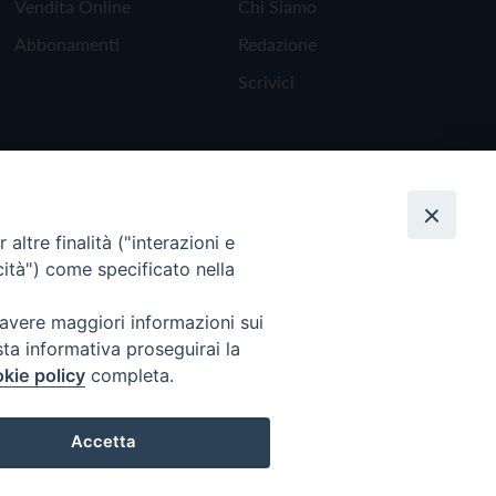
Vendita Online
Chi Siamo
Abbonamenti
Redazione
Scrivici
altre finalità ("interazioni e
cità") come specificato nella
 avere maggiori informazioni sui
sta informativa proseguirai la
kie policy
completa.
Torna all'inizio
Accetta