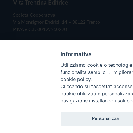
Vita Trentina Editrice
Società Cooperativa
Via Monsignor Endrici, 14 – 38122 Trento
P.IVA e C.F. 00199960220
Informativa
Utilizziamo cookie o tecnologie s
funzionalità semplici", "miglior
cookie policy.
Cliccando su "accetta" acconsent
Copyright © 2019 - Tutti i diritti riservati - Vita
cookie utilizzati e personalizza
navigazione installando i soli co
Privacy Policy
Personalizza