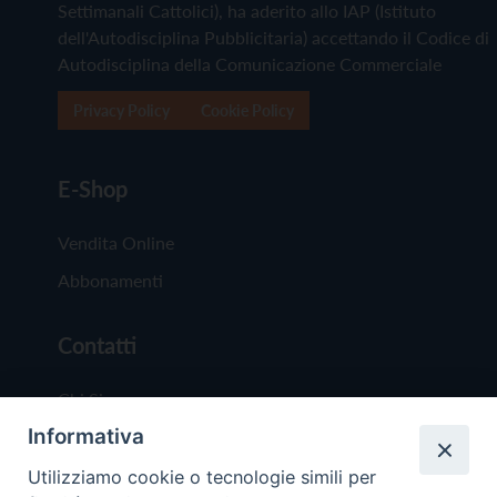
Settimanali Cattolici), ha aderito allo IAP (Istituto
dell'Autodisciplina Pubblicitaria) accettando il Codice di
Autodisciplina della Comunicazione Commerciale
Privacy Policy
Cookie Policy
E-Shop
Vendita Online
Abbonamenti
Contatti
Chi Siamo
Informativa
Redazione
Scrivici
Utilizziamo cookie o tecnologie simili per