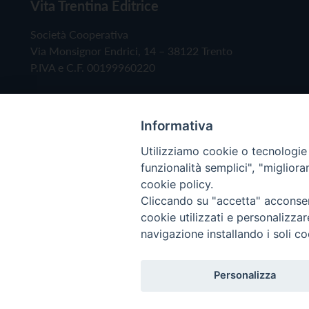
Vita Trentina Editrice
Società Cooperativa
Via Monsignor Endrici, 14 – 38122 Trento
P.IVA e C.F. 00199960220
Informativa
Utilizziamo cookie o tecnologie s
funzionalità semplici", "miglior
cookie policy.
Cliccando su "accetta" acconsent
Copyright © 2019 - Tutti i diritti riservati - Vita
cookie utilizzati e personalizza
navigazione installando i soli co
Privacy Policy
Personalizza