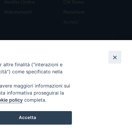
Vendita Online
Chi Siamo
Abbonamenti
Redazione
Scrivici
altre finalità ("interazioni e
cità") come specificato nella
 avere maggiori informazioni sui
sta informativa proseguirai la
kie policy
completa.
Torna all'inizio
Accetta