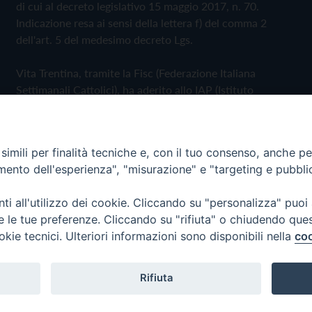
di cui al decreto legislativo 15 maggio 2017, n. 70.
Indicazione resa ai sensi della lettera f) del comma 2
dell'art. 5 del medesimo decreto Lgs.
Vita Trentina, tramite la Fisc (Federazione Italiana
Settimanali Cattolici), ha aderito allo IAP (Istituto
dell'Autodisciplina Pubblicitaria) accettando il Codice di
Autodisciplina della Comunicazione Commerciale
imili per finalità tecniche e, con il tuo consenso, anche per 
Privacy Policy
Cookie Policy
amento dell'esperienza", "misurazione" e "targeting e pubbli
i all'utilizzo dei cookie. Cliccando su "personalizza" puoi
 Trentina Editrice
re le tue preferenze. Cliccando su "rifiuta" o chiudendo que
okie tecnici. Ulteriori informazioni sono disponibili nella
coo
Rifiuta