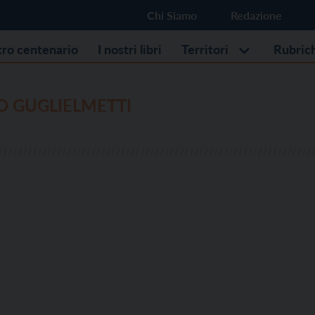
Chi Siamo
Redazione
stro centenario
I nostri libri
Territori
Rubric
O GUGLIELMETTI