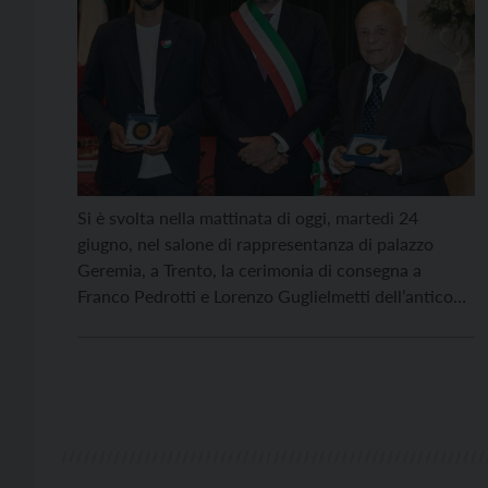
Si è svolta nella mattinata di oggi, martedì 24
giugno, nel salone di rappresentanza di palazzo
Geremia, a Trento, la cerimonia di consegna a
Franco Pedrotti e Lorenzo Guglielmetti dell’antico
sigillo della città di Trento, l’Aquila ardente di San
Venceslao. Il professor Franco Pedrotti, botanico, è
stato premiato per il suo costante impegno in difesa
della […]