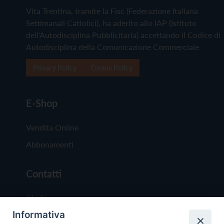
Vita Trentina, tramite la Fisc (Federazione Italiana
Settimanali Cattolici), ha aderito allo IAP (Istituto
dell'Autodisciplina Pubblicitaria) accettando il Codice di
Autodisciplina della Comunicazione Commerciale
Privacy Policy
Cookie Policy
E-Shop
Vendita Online
Abbonamenti
Contatti
Chi Siamo
Informativa
Redazione