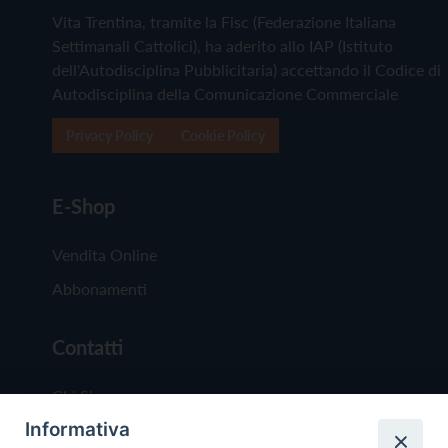
Vita Trentina, tramite la Fisc (Federazione Italiana
Settimanali Cattolici), ha aderito allo IAP (Istituto
dell'Autodisciplina Pubblicitaria) accettando il Codice di
Autodisciplina della Comunicazione Commerciale
Privacy Policy
Cookie Policy
E-Shop
Vendita Online
Abbonamenti
Contatti
Chi Siamo
Informativa
Redazione