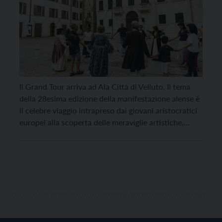
Il Grand Tour arriva ad Ala Città di Velluto. Il tema
della 28esima edizione della manifestazione alense è
il celebre viaggio intrapreso dai giovani aristocratici
europei alla scoperta delle meraviglie artistiche,
paesaggistiche e culturali della penisola italiana.
Anche Ala era una delle tappe di questo itinerario
affascinante, quando l’industria del velluto di seta
trasformò il […]