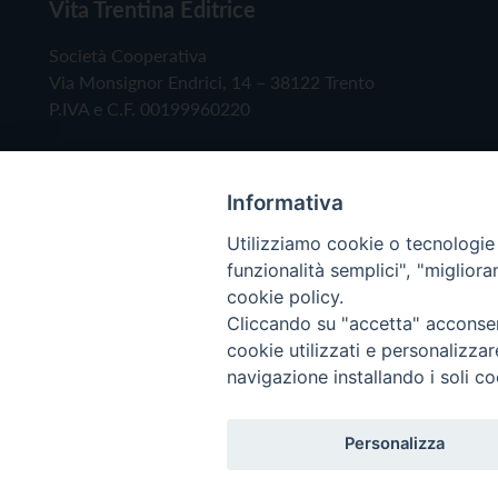
Vita Trentina Editrice
Società Cooperativa
Via Monsignor Endrici, 14 – 38122 Trento
P.IVA e C.F. 00199960220
Informativa
Utilizziamo cookie o tecnologie s
funzionalità semplici", "miglior
cookie policy.
Cliccando su "accetta" acconsent
Copyright © 2019 - Tutti i diritti riservati - Vita
cookie utilizzati e personalizza
navigazione installando i soli co
Privacy Policy
Personalizza