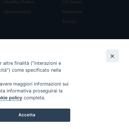
Vendita Online
Chi Siamo
Abbonamenti
Redazione
Scrivici
altre finalità ("interazioni e
cità") come specificato nella
 avere maggiori informazioni sui
sta informativa proseguirai la
kie policy
completa.
Torna all'inizio
Accetta