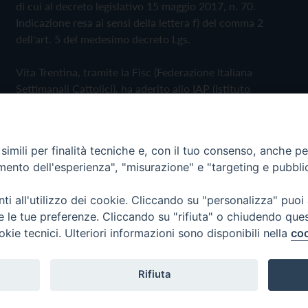
di cui al decreto legislativo 15 maggio 2017, n. 70.
Indicazione resa ai sensi della lettera f) del comma 2
dell'art. 5 del medesimo decreto Lgs.
Vita Trentina, tramite la Fisc (Federazione Italiana
Settimanali Cattolici), ha aderito allo IAP (Istituto
dell'Autodisciplina Pubblicitaria) accettando il Codice di
Autodisciplina della Comunicazione Commerciale
imili per finalità tecniche e, con il tuo consenso, anche per 
Privacy Policy
Cookie Policy
amento dell'esperienza", "misurazione" e "targeting e pubbli
i all'utilizzo dei cookie. Cliccando su "personalizza" puoi
 Trentina Editrice
re le tue preferenze. Cliccando su "rifiuta" o chiudendo que
okie tecnici. Ulteriori informazioni sono disponibili nella
coo
Rifiuta