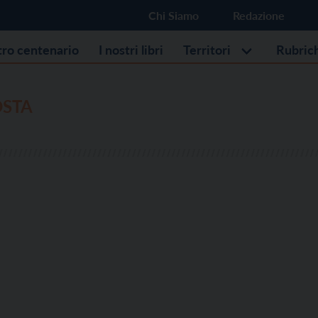
Chi Siamo
Redazione
stro centenario
I nostri libri
Territori
Rubric
OSTA