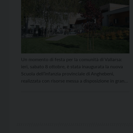
Un momento di festa per la comunità di Vallarsa:
ieri, sabato 8 ottobre, è stata inaugurata la nuova
Scuola dell’infanzia provinciale di Anghebeni,
realizzata con risorse messa a disposizione in gran
parte della Provincia di Trento e in parte dal
Comune. La struttura è già operativa dall’inizio
dell’anno scolastico e ospita 34 bambini provenienti
dalla […]