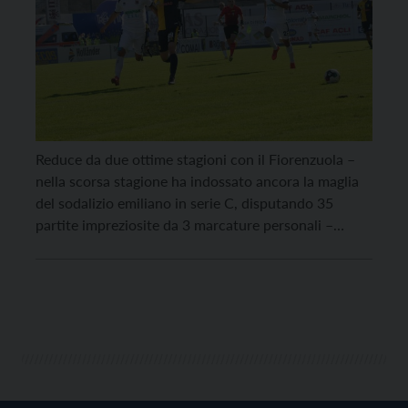
Reduce da due ottime stagioni con il Fiorenzuola –
nella scorsa stagione ha indossato ancora la maglia
del sodalizio emiliano in serie C, disputando 35
partite impreziosite da 3 marcature personali –
arriva a Trento, il difensore centrale Luca Ferri. Il
calciatore bergamasco classe 1991 ha firmato un
contratto biennale: il suo score complessivo recita
[…]