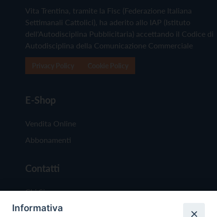
Vita Trentina, tramite la Fisc (Federazione Italiana
Settimanali Cattolici), ha aderito allo IAP (Istituto
dell'Autodisciplina Pubblicitaria) accettando il Codice di
Autodisciplina della Comunicazione Commerciale
Privacy Policy
Cookie Policy
E-Shop
Vendita Online
Abbonamenti
Contatti
Chi Siamo
Informativa
Redazione