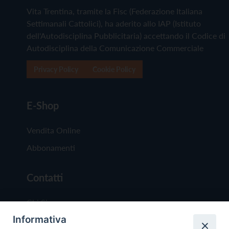
Vita Trentina, tramite la Fisc (Federazione Italiana
Settimanali Cattolici), ha aderito allo IAP (Istituto
dell'Autodisciplina Pubblicitaria) accettando il Codice di
Autodisciplina della Comunicazione Commerciale
Privacy Policy
Cookie Policy
E-Shop
Vendita Online
Abbonamenti
Contatti
Chi Siamo
Informativa
Redazione