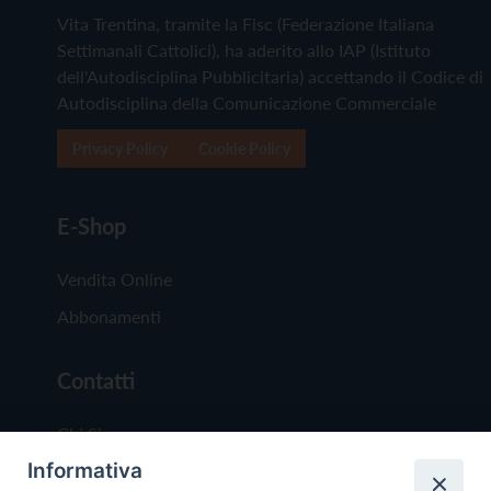
Vita Trentina, tramite la Fisc (Federazione Italiana
Settimanali Cattolici), ha aderito allo IAP (Istituto
dell'Autodisciplina Pubblicitaria) accettando il Codice di
Autodisciplina della Comunicazione Commerciale
Privacy Policy
Cookie Policy
E-Shop
Vendita Online
Abbonamenti
Contatti
Chi Siamo
Informativa
Redazione