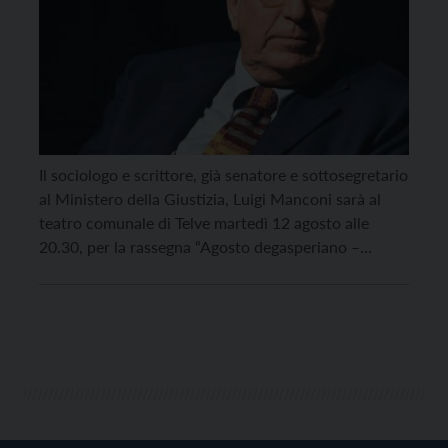
Il sociologo e scrittore, già senatore e sottosegretario
al Ministero della Giustizia, Luigi Manconi sarà al
teatro comunale di Telve martedì 12 agosto alle
20.30, per la rassegna “Agosto degasperiano –
Allenare la democrazia”. Il titolo dell’incontro è “Non
ci vuole un fisico bestiale. Vulnerabilità e forza in
democrazia”. L’evento è organizzato dalla Fondazione
Alcide De Gasperi […]