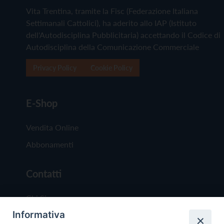
Vita Trentina, tramite la Fisc (Federazione Italiana
Settimanali Cattolici), ha aderito allo IAP (Istituto
dell'Autodisciplina Pubblicitaria) accettando il Codice di
Autodisciplina della Comunicazione Commerciale
Privacy Policy
Cookie Policy
E-Shop
Vendita Online
Abbonamenti
Contatti
Chi Siamo
Informativa
Redazione