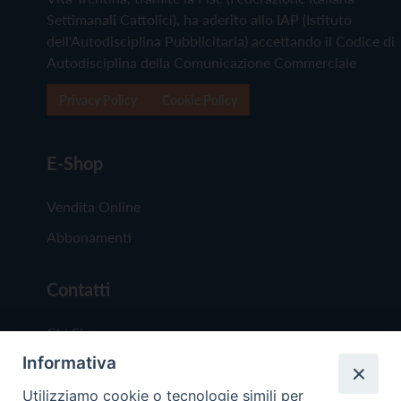
Settimanali Cattolici), ha aderito allo IAP (Istituto
dell'Autodisciplina Pubblicitaria) accettando il Codice di
Autodisciplina della Comunicazione Commerciale
Privacy Policy
Cookie Policy
E-Shop
Vendita Online
Abbonamenti
Contatti
Chi Siamo
Informativa
Redazione
Scrivici
Utilizziamo cookie o tecnologie simili per